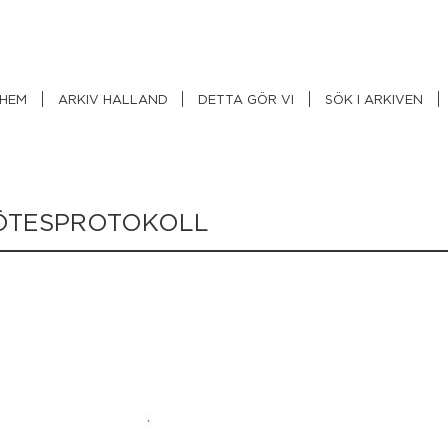
å
HEM
ARKIV HALLAND
DETTA GÖR VI
SÖK I ARKIVEN
idare
ll
nnehåll
ÖTESPROTOKOLL