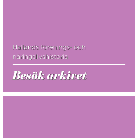
Hallands förenings- och
näringslivshistoria
Besök arkivet