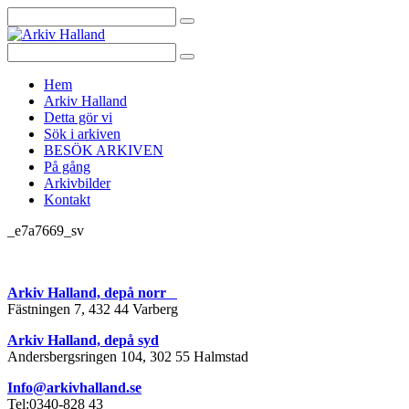
Sök
efter:
Sök
efter:
Gå
Hem
vidare
Arkiv Halland
till
Detta gör vi
innehåll
Sök i arkiven
BESÖK ARKIVEN
På gång
Arkivbilder
Kontakt
_e7a7669_sv
Arkiv Halland, depå norr
Fästningen 7, 432 44 Varberg
Arkiv Halland, depå syd
Andersbergsringen 104, 302 55 Halmstad
Info@arkivhalland.se
Tel:0340-828 43