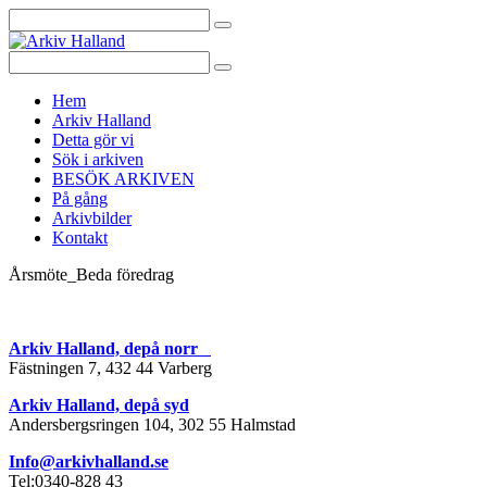
Sök
efter:
Sök
efter:
Gå
Hem
vidare
Arkiv Halland
till
Detta gör vi
innehåll
Sök i arkiven
BESÖK ARKIVEN
På gång
Arkivbilder
Kontakt
Årsmöte_Beda föredrag
Arkiv Halland, depå norr
Fästningen 7, 432 44 Varberg
Arkiv Halland, depå syd
Andersbergsringen 104, 302 55 Halmstad
Info@arkivhalland.se
Tel:0340-828 43